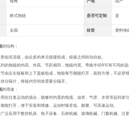
雄鹰
产地
国产
桥式拖链
是否可定制
是
全国
材质
塑料拖
链
的结构：
外形似坦克链，由众多的单元链接组成，链接之间转动自如。
系列的拖链的内高、外高、节距相同，拖链内宽、弯曲半径R可有不同的选
链节由左右链板和上下盖板组成，拖链每节都能打开，装拆方便，不必穿
提供分隔片，将链内空间按需要分隔开。
链
的用途：
使用在往复运动的场合，能够对内置的电缆、油管、气管、水管等起到牵
节都能打开，便于安装和维修。运动时噪音低、耐磨、可高速运动。
被广泛应用于数控机床、电子设备、石材机械、玻璃机械、门窗机械、注