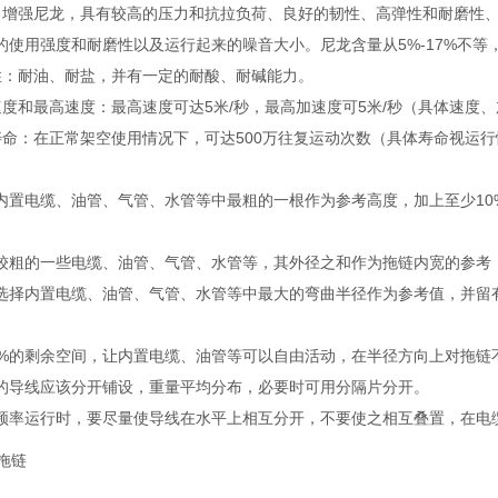
：增强尼龙，具有较高的压力和抗拉负荷、良好的韧性、高弹性和耐磨性
的使用强度和耐磨性以及运行起来的噪音大小。尼龙含量从5%-17%不等，
性：耐油、耐盐，并有一定的耐酸、耐碱能力。
速度和最高速度：最高速度可达5米/秒，最高加速度可5米/秒（具体速度
寿命：在正常架空使用情况下，可达500万往复运动次数（具体寿命视运
则：
内置电缆、油管、气管、水管等中最粗的一根作为参考高度，加上至少10
。
较粗的一些电缆、油管、气管、水管等，其外径之和作为拖链内宽的参
选择内置电缆、油管、气管、水管等中最大的弯曲半径作为参考值，并留有
5%的剩余空间，让内置电缆、油管等可以自由活动，在半径方向上对
的导线应该分开铺设，重量平均分布，必要时可用分隔片分开。
频率运行时，要尽量使导线在水平上相互分开，不要使之相互叠置，在电