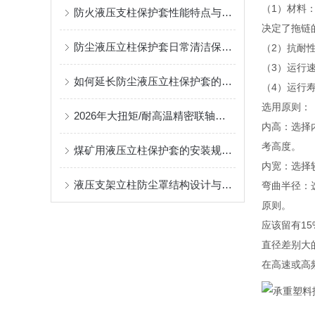
（1）材料
防火液压支柱保护套性能特点与阻燃防护应用
决定了拖链
防尘液压立柱保护套日常清洁保养与更换规范
（2）抗耐
（3）运行
如何延长防尘液压立柱保护套的使用寿命？
（4）运行
选用原
2026年大扭矩/耐高温精密联轴器定制找哪家？能实现精准定制的优质厂家盘点
内高：选择
考高度
煤矿用液压立柱保护套的安装规范与使用寿命提升方案
内宽：选择
液压支架立柱防尘罩结构设计与密封防护原理
弯曲半径：
原则。
应该留有1
直径差别大
在高速或高