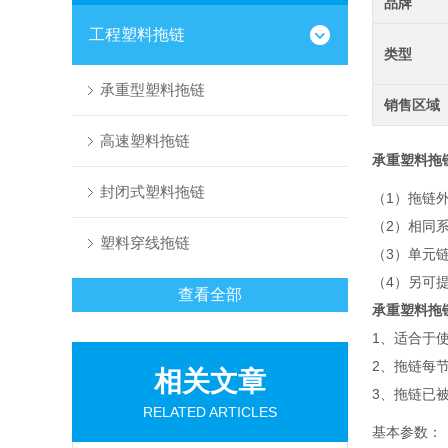
品牌
工程塑料拖链
类型
承重型塑料拖链
销售区域
高速塑料拖链
承重塑料拖
封闭式塑料拖链
（1）拖链
（2）相同
塑料穿线拖链
（3）单元
（4）另可
查看全部
承重塑料拖
1、适合于
2、拖链每
相关文章
3、拖链已
RELATED ARTICLES
基本参数：