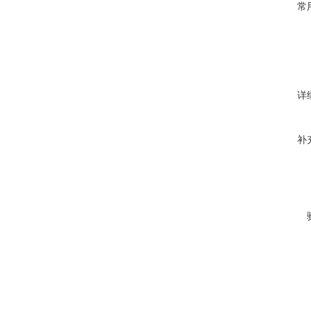
常
详
补