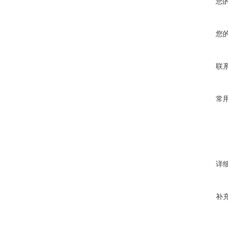
您
您
联
常
详
补