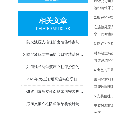
设计充分考
这种特性不
2.很好
的密
相关文章
在连接处采
RELATED ARTICLES
率，同时也
防火液压支柱保护套性能特点与阻燃防护应用
3.良好的
材料经过特
防尘液压立柱保护套日常清洁保养与更换规范
管道系统的
如何延长防尘液压立柱保护套的使用寿命？
4.出色的耐
2026年大扭矩/耐高温精密联轴器定制找哪家？能实现精准定制的优质厂家盘点
采用的材料
都能展现出
煤矿用液压立柱保护套的安装规范与使用寿命提升方案
5.安装便捷
液压支架立柱防尘罩结构设计与密封防护原理
安装过程简
效率。