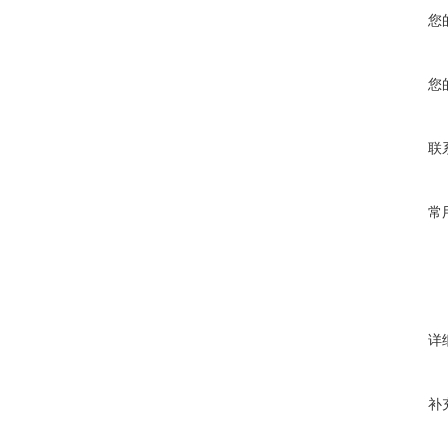
您
您
联
常
详
补