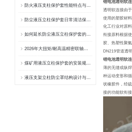
锂电池透明软连
防火液压支柱保护套性能特点与阻燃防护应用
透明软连接由于
使用的塑胶材料
防尘液压立柱保护套日常清洁保养与更换规范
化工行业对原料
如何延长防尘液压立柱保护套的使用寿命？
衔接原料根据使
胶、热塑性聚氨
2026年大扭矩/耐高温精密联轴器定制找哪家？能实现精准定制的优质厂家盘点
DN219管道透
锂电池透明软连
煤矿用液压立柱保护套的安装规范与使用寿命提升方案
薄的无缝或纵焊
种运动变形和循
液压支架立柱防尘罩结构设计与密封防护原理
状橡胶件，经硫
接的功能软衔接