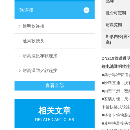
品牌
软连接
是否可定制
耐温范围
透明软连接
矩形内径(宽×
通风软接头
高)
耐高温帆布软连接
DN219管道
锂电池透明软连
耐高温防火软连接
■基于标准管道
■粉料直通，没
查看全部
■内壁平滑，密
■安装方便，尺
卡箍快装式软连
相关文章
■整套卡箍快装
RELATED ARTICLES
■其中快装接头