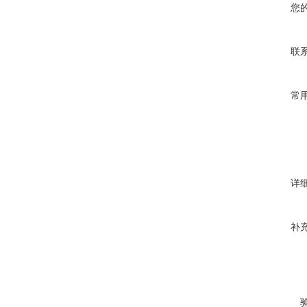
您
联
常
详
补