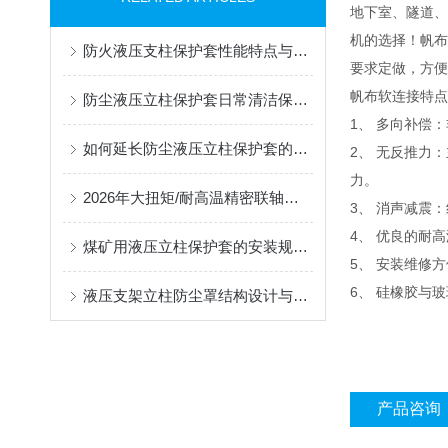
地下室、隧道、
机的选择！帆布
防火液压支柱保护套性能特点与阻燃防护应用
要求定做，方便
帆布软连接特点
防尘液压立柱保护套日常清洁保养与更换规范
1、 多向补偿
如何延长防尘液压立柱保护套的使用寿命？
2、 无反推力
力。
2026年大扭矩/耐高温精密联轴器定制找哪家？能实现精准定制的优质厂家盘点
3、 消声减震
4、 优良的耐
煤矿用液压立柱保护套的安装规范与使用寿命提升方案
5、 安装维修
6、 硅橡胶与
液压支架立柱防尘罩结构设计与密封防护原理
产品咨询