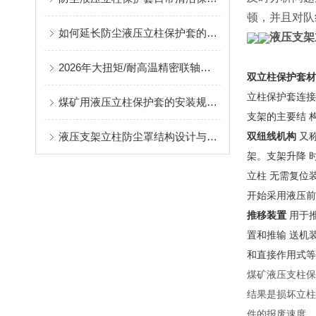
顿，并且对队
如何延长防尘液压立柱保护套的使用寿命？
液压支架
2026年大扭矩/耐高温精密联轴器定制找哪家？能实现精准定制的优质厂家盘点
双立柱保护套材
立柱保护套连接
煤矿用液压立柱保护套的安装规范与使用寿命提升方案
支架的主要结 
液压支架立柱防尘罩结构设计与密封防护原理
双纽线机构
又称
架。支架升降 
立柱 无需复位
开始采用液压前
推移装置
用于
置和推输 送机
和直接作用式等
煤矿液压支柱保
结果是损坏立柱
件的报废速度。