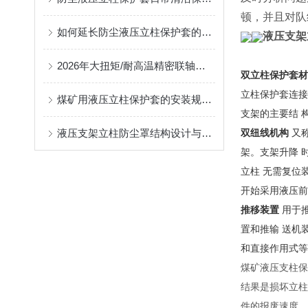
顿，并且对队
如何延长防尘液压立柱保护套的使用寿命？
液压支架
2026年大扭矩/耐高温精密联轴器定制找哪家？能实现精准定制的优质厂家盘点
双立柱保护套材
立柱保护套连接
煤矿用液压立柱保护套的安装规范与使用寿命提升方案
支架的主要结 
液压支架立柱防尘罩结构设计与密封防护原理
双纽线机构
又称
架。支架升降 
立柱 无需复位
开始采用液压前
推移装置
用于
置和推输 送机
和直接作用式等
煤矿液压支柱保
结果是损坏立柱
件的报废速度。