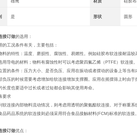
雄鹰
材质
硅胶布
制
是
形状
圆形
连接订做
的选用：
用的工况条件有关，主要包括：
物料的特性：温度、磨损性、腐蚀性、易燃性。例如硅胶布软连接耐温较高
选用导电的材料；物料有腐蚀性时可以考虑聚四氟乙烯（PTFE）软连接
位置的条件：压力大小、是否负压、应用在振动或者摆动的设备上等当有
部负压的时候需要考虑增加给软连接增加支撑圈。应用在摇摆筛上时由于
的长度也要适中过长或者过短都会影响其使用寿命。
殊要求
到软连接内部物料流动情况，则考虑用透明的聚氨酯软连接。对于称重系
食品药品系统的软连接则必须采用符合食品接触材料(FCM)标准的软连接
连接订做
优点：