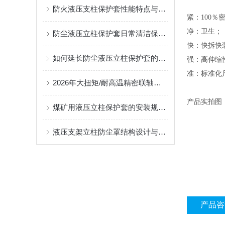
防火液压支柱保护套性能特点与阻燃防护应用
紧：
100
净：卫生；
防尘液压立柱保护套日常清洁保养与更换规范
快：快拆快
如何延长防尘液压立柱保护套的使用寿命？
强：高伸缩
准：标准化
2026年大扭矩/耐高温精密联轴器定制找哪家？能实现精准定制的优质厂家盘点
产品实拍图
煤矿用液压立柱保护套的安装规范与使用寿命提升方案
液压支架立柱防尘罩结构设计与密封防护原理
产品咨