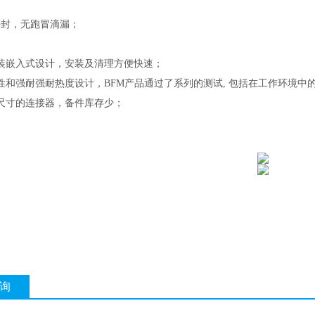
％密封，无跑冒滴漏；
装嵌入式设计，安装及清理方便快速；
性和强耐强耐热度设计，
BFM产品通过了系列的测试, 包括在工作环境中的
尺寸的连接器，备件库存少；
询