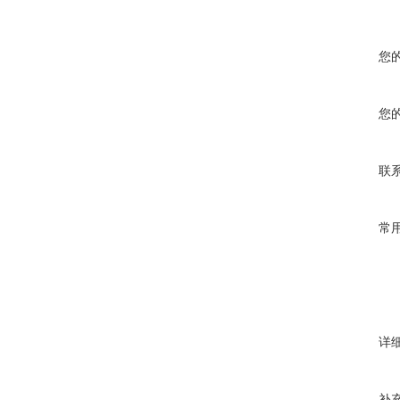
您
您
联
常
详
补