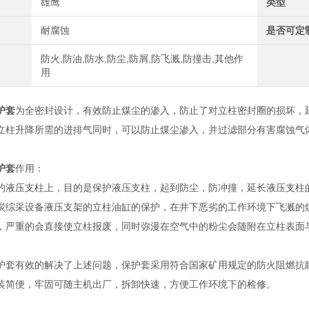
雄鹰
类型
耐腐蚀
是否可定
防火,防油,防水,防尘,防屑,防飞溅,防撞击,其他作
用
护套
为全密封设计，有效防止煤尘的渗入，防止了对立柱密封圈的损坏，
立柱升降所需的进排气同时，可以防止煤尘渗入，并过滤部分有害腐蚀气
护套
作用：
的液压支柱上，目的是保护液压支柱，起到防尘，防冲撞，延长液压支柱
炭综采设备液压支架的立柱油缸的保护，在井下恶劣的工作环境下飞溅的
，严重的会直接使立柱报废，同时弥漫在空气中的粉尘会随附在立柱表面
护套有效的解决了上述问题，保护套采用符合国家矿用规定的防火阻燃抗
装简便，牢固可随主机出厂，拆卸快速，方便工作环境下的检修。