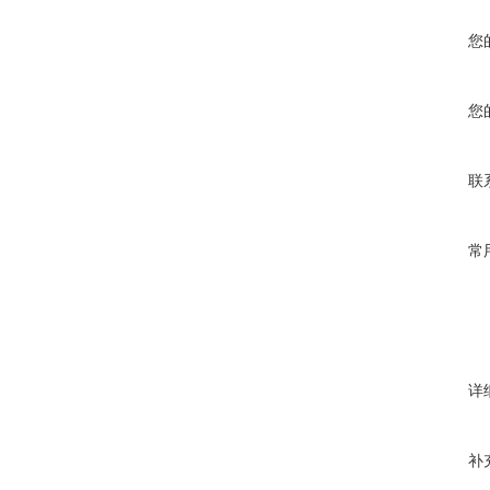
您
您
联
常
详
补