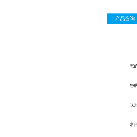
产品咨询
您
您
联
常