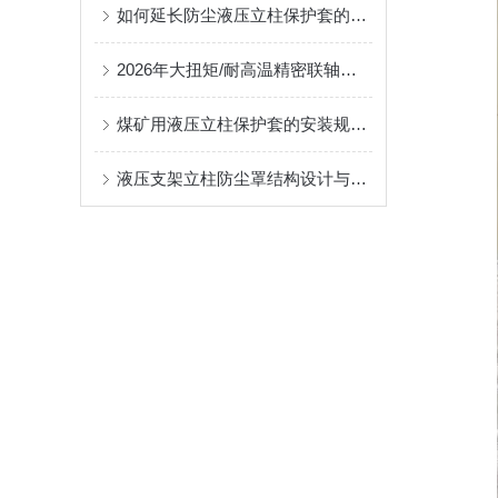
如何延长防尘液压立柱保护套的使用寿命？
2026年大扭矩/耐高温精密联轴器定制找哪家？能实现精准定制的优质厂家盘点
煤矿用液压立柱保护套的安装规范与使用寿命提升方案
液压支架立柱防尘罩结构设计与密封防护原理