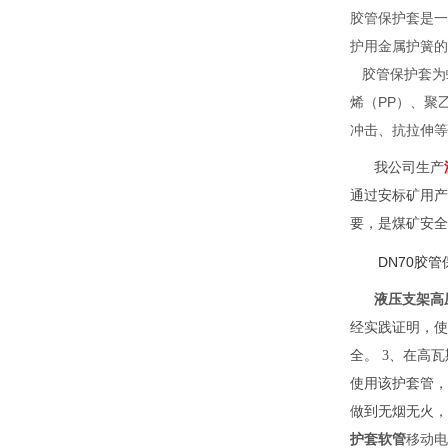
胶管保护套是一
护用金属护簧的
胶管保护套为
烯（PP）、聚
冲击、抗拉伸等
我公司生产
通过安标矿用产
要，是煤矿安全
DN70胶
液压支架高
经实践证明，使
全。 3、在高
使用该护套管，
做到无烟无火，
护套软管
移动电