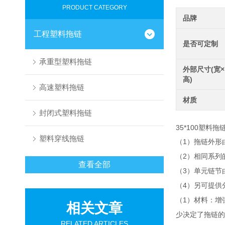
PRODUCT CATEGORY
品牌
工程塑料拖链
是否可定制
承重型塑料拖链
外部尺寸(宽×
高)
高速塑料拖链
材质
封闭式塑料拖链
35*100塑料
塑料穿线拖链
1
（
）拖链外形
2
（
）相同系列
查看全部
3
（
）单元链节
4
（
）另可提供
1
（
）材料：增
相关文章
少决定了拖链的
RELATED ARTICLES