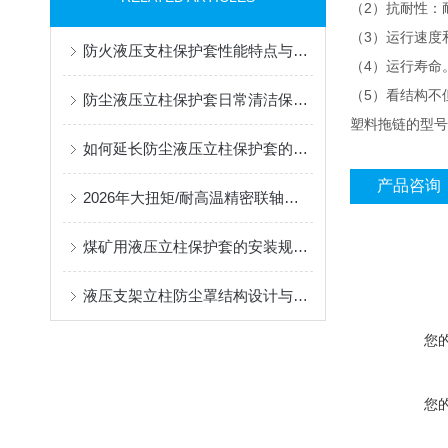
2
（
）抗耐性：
3
（
）运行速度
防火液压支柱保护套性能特点与阻燃防护应用
4
（
）运行寿命
5
（
）看结构不
防尘液压立柱保护套日常清洁保养与更换规范
塑料拖链的型号
如何延长防尘液压立柱保护套的使用寿命？
产品咨询
2026年大扭矩/耐高温精密联轴器定制找哪家？能实现精准定制的优质厂家盘点
煤矿用液压立柱保护套的安装规范与使用寿命提升方案
液压支架立柱防尘罩结构设计与密封防护原理
您
您