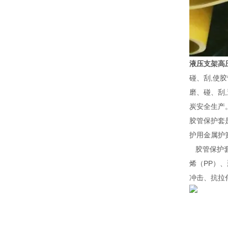
液压支架高
碰、刮,使
磨、碰、刮
炭安全生产。 
胶管保护套
护用金属护
胶管保护套
烯（PP）
冲击、抗拉