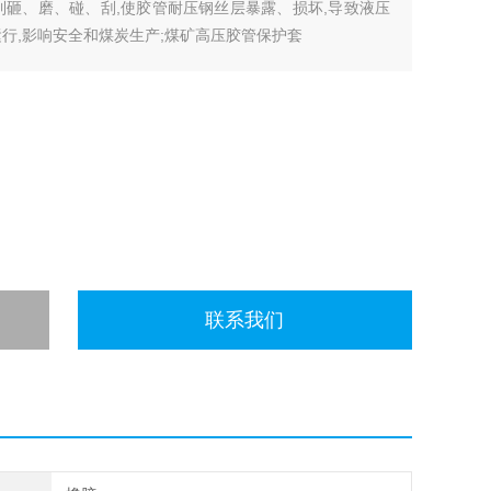
到砸、磨、碰、刮,使胶管耐压钢丝层暴露、损坏,导致液压
行,影响安全和煤炭生产;煤矿高压胶管保护套
联系我们