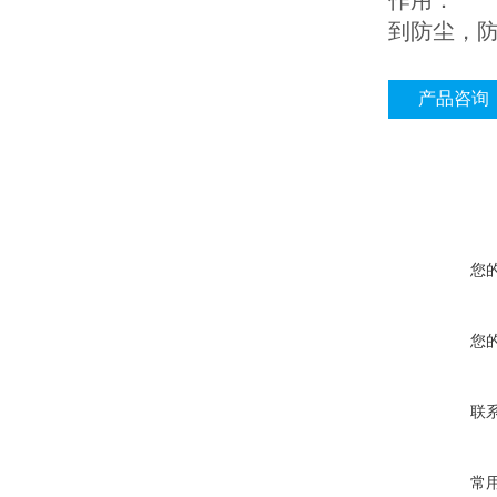
作用：
到防尘，
产品咨询
您
您
联
常