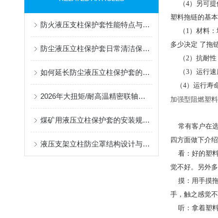
（4）另可提
塑料拖链的基本
防火液压支柱保护套性能特点与阻燃防护应用
（1）材料：
多少决定 了拖
防尘液压立柱保护套日常清洁保养与更换规范
（2）抗耐性
如何延长防尘液压立柱保护套的使用寿命？
（3）运行速
（4）运行寿
2026年大扭矩/耐高温精密联轴器定制找哪家？能实现精准定制的优质厂家盘点
加强型阻燃塑料
--加工
煤矿用液压立柱保护套的安装规范与使用寿命提升方案
常有客户在选
四方面做下介
液压支架立柱防尘罩结构设计与密封防护原理
看：好的塑料
觉不好。另外
摸：用手摸拖
手，触之感觉
听：拿着塑料