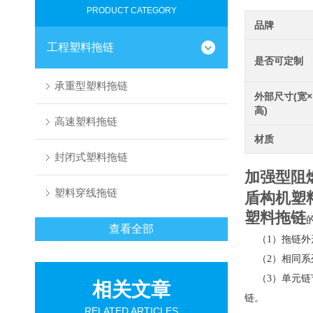
PRODUCT CATEGORY
品牌
工程塑料拖链
是否可定制
承重型塑料拖链
外部尺寸(宽×
高)
高速塑料拖链
材质
封闭式塑料拖链
加强型阻
塑料穿线拖链
盾构机塑
塑料拖链
查看全部
（1）拖链外
（2）相同系
（3）单元链
相关文章
链。
RELATED ARTICLES