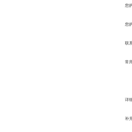
您
您
联
常
详
补