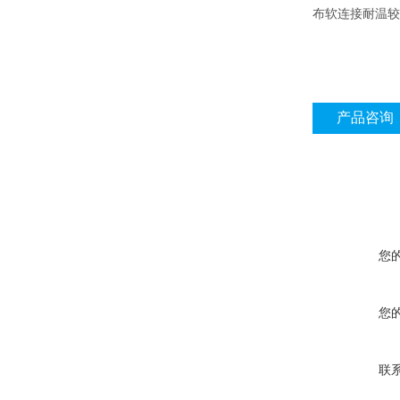
布软连接耐温较
产品咨询
您
您
联