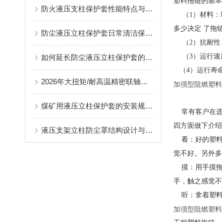
塑料拖链的基本
防火液压支柱保护套性能特点与阻燃防护应用
（1）材料：
多少决定 了拖
防尘液压立柱保护套日常清洁保养与更换规范
（2）抗耐性
（3）运行速
如何延长防尘液压立柱保护套的使用寿命？
（4）运行寿
2026年大扭矩/耐高温精密联轴器定制找哪家？能实现精准定制的优质厂家盘点
加强型阻燃塑料
--加工
煤矿用液压立柱保护套的安装规范与使用寿命提升方案
常有客户在选
四方面做下介
液压支架立柱防尘罩结构设计与密封防护原理
看：好的塑料
觉不好。另外
摸：用手摸拖
手，触之感觉
听：拿着塑料
加强型阻燃塑料