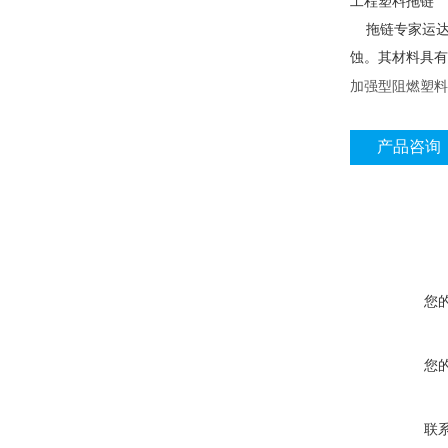
工程塑料拖链
拖链专家运达公
蚀。其材料具有
加强型阻燃塑
产品咨询
您
您
联