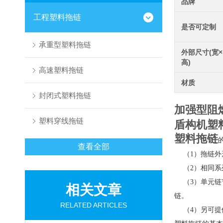
品牌
工程塑料拖链
是否可定制
承重型塑料拖链
外部尺寸(宽×
高)
高速塑料拖链
材质
封闭式塑料拖链
加强型阻
塑料穿线拖链
盾构机塑
塑料拖链
查看全部
（1）拖链外
（2）相同系
（3）单元链
相关文章
链。
RELATED ARTICLES
（4）另可提