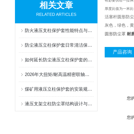
有必要供给一拉伸
相关文章
厚度比值为一米比
RELATED ARTICLES
活塞杆圆形防尘
灰色，绿色，
防火液压支柱保护套性能特点与阻燃防护应用
圆形防尘罩
耐
防尘液压立柱保护套日常清洁保养与更换规范
产品咨询
如何延长防尘液压立柱保护套的使用寿命？
2026年大扭矩/耐高温精密联轴器定制找哪家？能实现精准定制的优质厂家盘点
煤矿用液压立柱保护套的安装规范与使用寿命提升方案
您
液压支架立柱防尘罩结构设计与密封防护原理
您