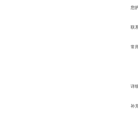
您
联
常
详
补