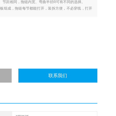
、节距相同，拖链内宽、弯曲半径R可有不同的选择。
板组成，拖链每节都能打开，装拆方便，不必穿线，打开
管等放入拖链。
按需要分隔开。
联系我们