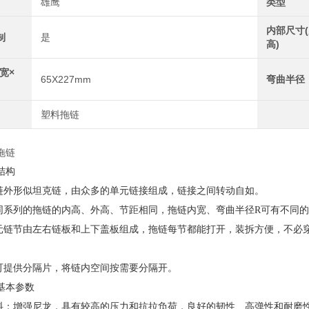
雄鹰
类型
内部尺寸(
制
是
高)
宽×
65X227mm
弯曲半径
塑料拖链
拖链
结构
外形似坦克链，由众多的单元链接组成，链接之间转动自如。
系列的拖链的内高、外高、节距相同，拖链内宽、弯曲半径R可有不同
链节由左右链板和上下盖板组成，拖链每节都能打开，装拆方便，不必
提供分隔片，将链内空间按需要分隔开。
基本参数
：增强尼龙，具有较高的压力和抗拉负荷，良好的韧性、高弹性和耐磨