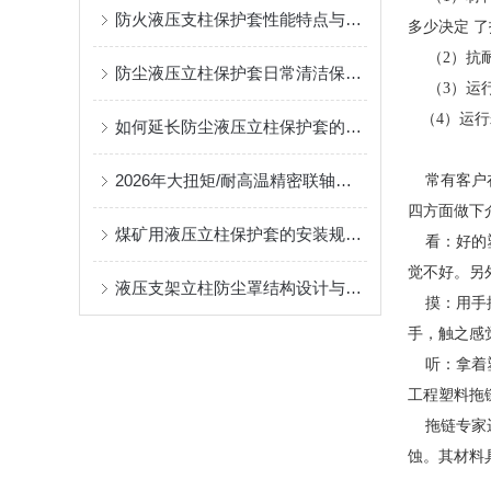
防火液压支柱保护套性能特点与阻燃防护应用
多少决定 
（2）抗耐
防尘液压立柱保护套日常清洁保养与更换规范
（3）运
（4）运行
如何延长防尘液压立柱保护套的使用寿命？
--加
2026年大扭矩/耐高温精密联轴器定制找哪家？能实现精准定制的优质厂家盘点
常有客户在
四方面做下
煤矿用液压立柱保护套的安装规范与使用寿命提升方案
看：好的塑
觉不好。另
液压支架立柱防尘罩结构设计与密封防护原理
摸：用手摸
手，触之感
听：拿着塑
工程塑料拖
拖链专家运
蚀。其材料