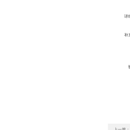
详
补
上一篇：