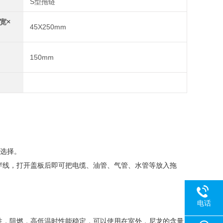
S型拖链
宽×
45X250mm
150mm
的选择。
穿线，打开盖板后即可把电缆、油管、气管、水管等放入拖
电话
性，阻燃，高低温时性能稳定，可以使用在室外，尼龙的含量