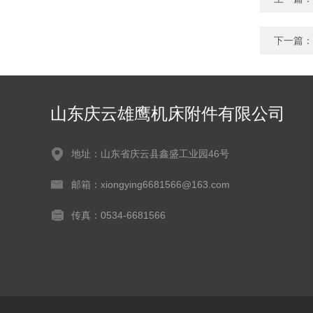
下一篇：
山东庆云雄鹰机床附件有限公司
地址：山东省庆云县鑫盛工业园46号
邮箱：xiongying6681566@163.com
传真：0534-6681566