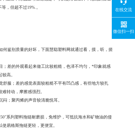
等，但超不过19%.。
在线交流
微信扫一扫
如何鉴别质量的好坏，下面慧聪塑料网就通过看，摸，听，搓
；差的外观看起来做工比较粗糙，色泽不均匀，*印象就感
起较高。
觉舒服；差的感觉表面较粗糙不平有凹凸感，有些地方较扎
较难转动，摩擦感强烈。
沉闷；聚丙烯的声音较清脆悦耳。
50”系列塑料拖链耐磨损，免维护，可抵抗海水和矿物油的侵
以使易格斯拖链更轻，更便宜。