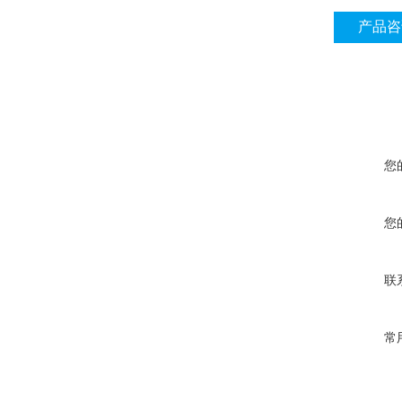
产品咨
您
您
联
常