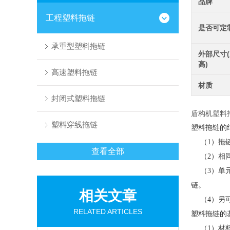
品牌
工程塑料拖链
是否可定
承重型塑料拖链
外部尺寸(
高)
高速塑料拖链
材质
封闭式塑料拖链
盾构机塑料
塑料穿线拖链
塑料拖链的
（1）拖链
查看全部
（2）相同
（3）单元
链。
相关文章
（4）另可
RELATED ARTICLES
塑料拖链的
（1）材料