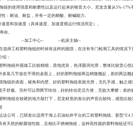
了拖链的使用强度和耐磨性以及运行起来的噪音大小。尼龙含量从5%-17%不
性：耐油、耐盐，并有一定的耐酸、耐碱能力。
行速度和加速度（具体速度、加速度视运行情况而定）。
寿命。
工中心-- --机床主轴--
选择工程塑料拖链的时候有这样的困惑，在没有专门检测工具的情况下
介绍：
料拖链外观做工比较精细，质地优良，色泽圆润光滑，整体比较赏心悦目
外多装几节放在平滑的桌面上，好的塑料拖链两边稍微翘起，差的两边翘
拖链的表面，棱角和内壁。好的塑料拖链表面光滑，无扎手感，触之感
觉不舒服。另外可以用两节转动，好的转动灵活方便，无较大摩擦；差的
料拖链在较硬的地方敲打下，尼龙材质的发出的声音比较钝，感觉比较
链
达公司，已研发出适用于海上石油钻井平台的工程塑料拖链。新型“E4.3
具有天然的耐腐蚀性能，且相比不锈钢拖链，这种高性能的塑料拖链还可