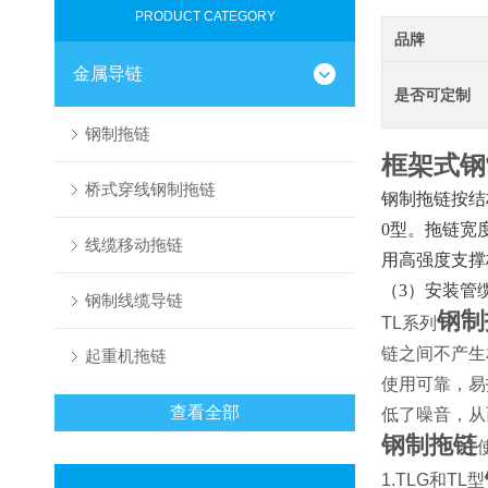
PRODUCT CATEGORY
品牌
金属导链
是否可定制
钢制拖链
框架式钢
桥式穿线钢制拖链
钢制拖链按结
0型。拖链宽
线缆移动拖链
用高强度支撑
（3）安装管
钢制线缆导链
钢制
TL
系列
链之间不产生
起重机拖链
使用可靠，易
查看全部
低了噪音，从
钢制拖链
1.TLG
和TL型