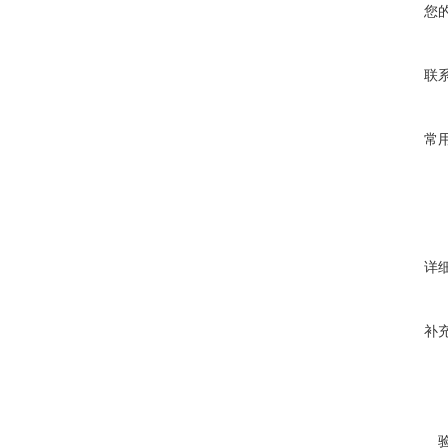
您
联
常
详
补