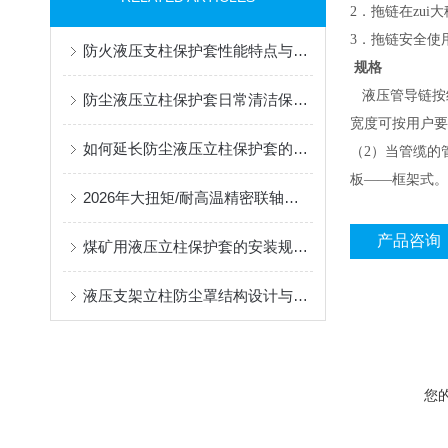
2．拖链在zu
3．拖链安全使用
防火液压支柱保护套性能特点与阻燃防护应用
规格
液压管导链
按
防尘液压立柱保护套日常清洁保养与更换规范
宽度可按用户要
如何延长防尘液压立柱保护套的使用寿命？
（2）当管缆的
板——框架式。
2026年大扭矩/耐高温精密联轴器定制找哪家？能实现精准定制的优质厂家盘点
产品咨询
煤矿用液压立柱保护套的安装规范与使用寿命提升方案
液压支架立柱防尘罩结构设计与密封防护原理
您