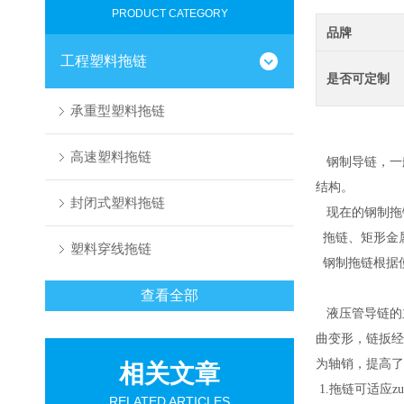
PRODUCT CATEGORY
品牌
工程塑料拖链
是否可定制
承重型塑料拖链
高速塑料拖链
钢制导链
，一
结构。
封闭式塑料拖链
现在的钢制拖
拖链、矩形金
塑料穿线拖链
钢制拖链根据
查看全部
液压管导链
的
曲变形，链扳经
为轴销，提高了
相关文章
1.拖链可适应z
RELATED ARTICLES