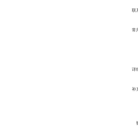
联
常
详
补