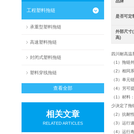
品牌
工程塑料拖链
是否可定
承重型塑料拖链
外部尺寸(
高)
高速塑料拖链
四川耐高温
封闭式塑料拖链
1
（
）拖链
2
（
）相同
塑料穿线拖链
3
（
）单元
查看全部
4
（
）另可
1
（
）材料
少决定了拖
相关文章
2
（
）抗耐
3
RELATED ARTICLES
（
）运行
4
（
）运行