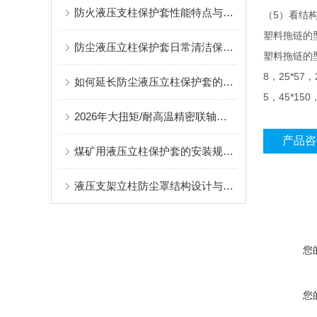
防火液压支柱保护套性能特点与阻燃防护应用
5
（
）看结
塑料拖链的
防尘液压立柱保护套日常清洁保养与更换规范
塑料拖链的
8
25*57
，
，
如何延长防尘液压立柱保护套的使用寿命？
5
45*150
，
2026年大扭矩/耐高温精密联轴器定制找哪家？能实现精准定制的优质厂家盘点
产品咨
煤矿用液压立柱保护套的安装规范与使用寿命提升方案
液压支架立柱防尘罩结构设计与密封防护原理
您
您