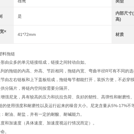
雄鹰
类型
内部尺寸(
制
是
高)
宽×
41*72mm
材质
塑料拖链
外形由众多的单元链接组成，链接之间转动自如。
R
系列的拖链的内高、外高、节距相同，拖链内宽、弯曲半径
可有不同的选
链节由左右链板和上下盖板组成，拖链每节都能打开，装拆方便，不必穿
提供分隔片，将链内空间按需要分隔开。
：增强尼龙，具有较高的压力和抗拉负荷、良好的韧性、高弹性和耐磨性
5%-17%
链的使用强度和耐磨性以及运行起来的噪音大小。尼龙含量从
不
性：耐油、耐盐，并有一定的耐酸、耐碱能力。
速度和加速度（具体速度、加速度视运行情况而定）。
寿命。