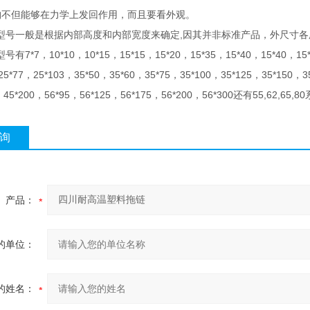
构不但能够在力学上发回作用，而且要看外观。
,
型号一般是根据内部高度和内部宽度来确定
因其并非标准产品，外尺寸各
7*7
10*10
10*15
15*15
15*20
15*35
15*40
15*40
15
型号有
，
，
，
，
，
，
，
，
25*77
25*103
35*50
35*60
35*75
35*100
35*125
35*150
3
，
，
，
，
，
，
，
，
45*200
56*95
56*125
56*175
56*200
56*300
55,62,65,80
，
，
，
，
，
，
还有
询
产品：
的单位：
的姓名：