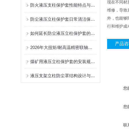
现在不同材
防火液压支柱保护套性能特点与阻燃防护应用
维修，导致
外，也能够
防尘液压立柱保护套日常清洁保养与更换规范
行和维护成
如何延长防尘液压立柱保护套的使用寿命？
产品咨
2026年大扭矩/耐高温精密联轴器定制找哪家？能实现精准定制的优质厂家盘点
煤矿用液压立柱保护套的安装规范与使用寿命提升方案
液压支架立柱防尘罩结构设计与密封防护原理
您
您
联