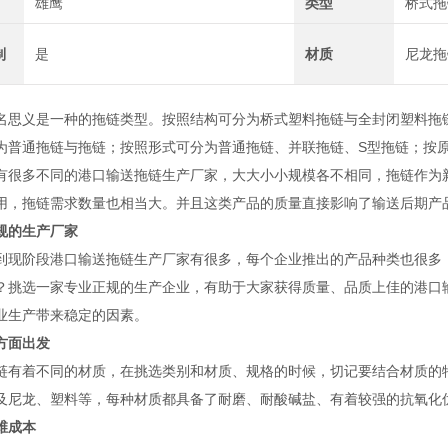
雄鹰
类型
桥式拖
制
是
材质
尼龙拖
名思义是一种的拖链类型。按照结构可分为桥式塑料拖链与全封闭塑料拖
为普通拖链与拖链；按照形式可分为普通拖链、并联拖链、S型拖链；按
有很多不同的港口输送拖链生产厂家，大大小小规模各不相同，拖链作为
用，拖链需求数量也相当大。并且这类产品的质量直接影响了输送后期产
规的生产厂家
到现阶段港口输送拖链生产厂家有很多，每个企业推出的产品种类也很多
？挑选一家专业正规的生产企业，有助于大家获得质量、品质上佳的港口
业生产带来稳定的因素。
方面出发
链有着不同的材质，在挑选类别和材质、规格的时候，切记要结合材质的
及尼龙、塑料等，每种材质都具备了耐磨、耐酸碱盐、有着较强的抗氧化
维成本