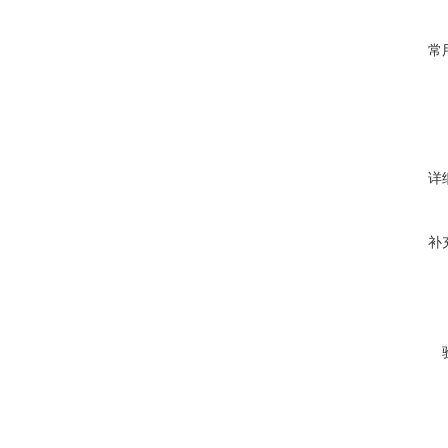
常
详
补