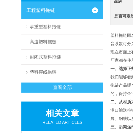
品牌
工程塑料拖链
是否可定
承重型塑料拖链
塑料拖链顾
高速塑料拖链
音系数可分
现在市面上
封闭式塑料拖链
厂家都在使
一、选择正
塑料穿线拖链
我们能够看
拖链产品呢
查看全部
的，保持企
二、从材质
港口输送拖
相关文章
属、钢铁以
RELATED ARTICLES
三、后期运