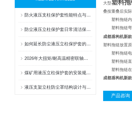
塑料拖
大型
叠按重叠后实际
防火液压支柱保护套性能特点与阻燃防护应用
塑料拖链内宽:
塑料拖链弯曲半
防尘液压立柱保护套日常清洁保养与更换规范
成都盾构机新款
如何延长防尘液压立柱保护套的使用寿命？
塑料拖链放置原
塑料拖链电缆应
2026年大扭矩/耐高温精密联轴器定制找哪家？能实现精准定制的优质厂家盘点
塑料拖链直径
塑料拖链在高速
煤矿用液压立柱保护套的安装规范与使用寿命提升方案
成都盾构机新款
液压支架立柱防尘罩结构设计与密封防护原理
产品咨询