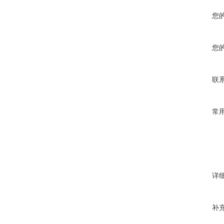
您
您
联
常
详
补