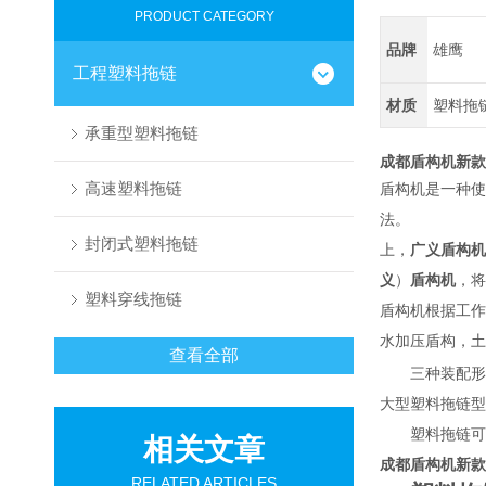
PRODUCT CATEGORY
品牌
雄鹰
工程塑料拖链
材质
塑料拖
承重型塑料拖链
成都盾构机新款
高速塑料拖链
盾构机是一种使
法。
封闭式塑料拖链
上，
广义盾构机
义
）
盾构机
，将
塑料穿线拖链
盾构机根据工作
水加压盾构，土
查看全部
三种装配形
大型塑料拖链型
塑料拖链可分
相关文章
成都盾构机新款
RELATED ARTICLES