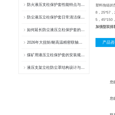
防火液压支柱保护套性能特点与阻燃防护应用
塑料拖链的型号有
8，25*57，
防尘液压立柱保护套日常清洁保养与更换规范
5，45*150
加强型双排
如何延长防尘液压立柱保护套的使用寿命？
2026年大扭矩/耐高温精密联轴器定制找哪家？能实现精准定制的优质厂家盘点
产品咨
煤矿用液压立柱保护套的安装规范与使用寿命提升方案
液压支架立柱防尘罩结构设计与密封防护原理
您
您
联