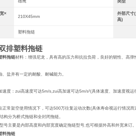
雄鹰
类型
宽×
外部尺寸(
210X45mm
高)
塑料拖链
双排塑料拖链
塑料拖链
材料：增强尼龙，具有高的压力和抗拉负荷，良好的韧性、高弹
油、盐并有一定的耐酸、耐碱能力。
速度：zui高速度可达5m/s,zui高加速可达5m/s²(具体速度、
在正常架空使用情况下，可达500万往复运动次数(具体寿命视运行情况而
结构分为桥式拖链和全封闭拖链。
型号主要是内部高度和内部宽度确定拖链型号,也可根据外高和外宽来订
塑料拖链