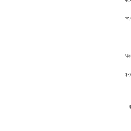
常
详
补