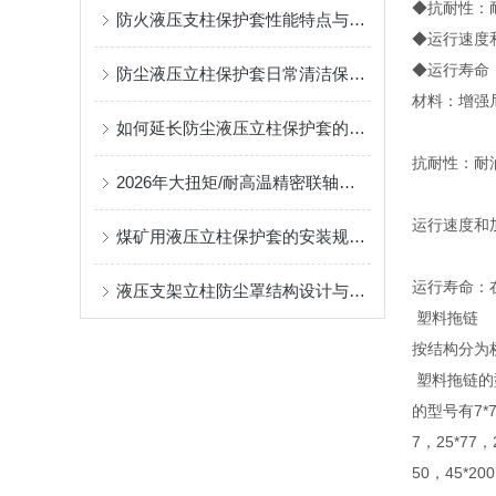
◆抗耐性：
防火液压支柱保护套性能特点与阻燃防护应用
◆运行速度和
◆运行寿命
防尘液压立柱保护套日常清洁保养与更换规范
材料：增强
如何延长防尘液压立柱保护套的使用寿命？
抗耐性：耐
2026年大扭矩/耐高温精密联轴器定制找哪家？能实现精准定制的优质厂家盘点
运行速度和加
煤矿用液压立柱保护套的安装规范与使用寿命提升方案
运行寿命：
液压支架立柱防尘罩结构设计与密封防护原理
塑料拖链
按结构分为
塑料拖链的
的型号有7*7，
7，25*77，
50，45*20