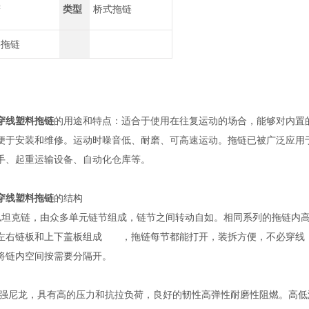
鹰
类型
桥式拖链
料拖链
穿线塑料拖链
的用途和特点：适合于使用在往复运动的场合，能够对内置
便于安装和维修。运动时噪音低、耐磨、可高速运动。拖链已被广泛应用
手、起重运输设备、自动化仓库等。
穿线塑料拖链
的结构
坦克链，由众多单元链节组成，链节之间转动自如。相同系列的拖链内高
左右链板和上下盖板组成 ，拖链每节都能打开，装拆方便，不必穿线
将链内空间按需要分隔开。
增强尼龙，具有高的压力和抗拉负荷，良好的韧性高弹性耐磨性阻燃。高低