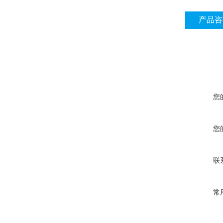
产品咨
您
您
联
常