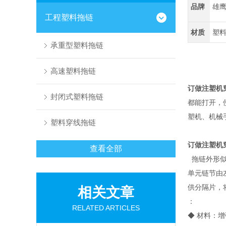
品牌
雄
工程塑料拖链
材质
塑
承重型塑料拖链
高速塑料拖链
订做注塑机
封闭式塑料拖链
都能打开，
塑机、机械
塑料穿线拖链
订做注塑机
查看全部
拖链外形似
单元链节由
供分隔片，
相关文章
：
RELATED ARTICLES
◆ 材料：