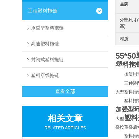
品牌
工程塑料拖链
外部尺寸(
高)
承重型塑料拖链
材质
高速塑料拖链
55*5
封闭式塑料拖链
塑料拖
按使用环境
塑料穿线拖链
三种装配
查看全部
大型塑料拖
塑料拖链
加强型
相关文章
塑料
大型
叠按重叠后
RELATED ARTICLES
塑料拖链内