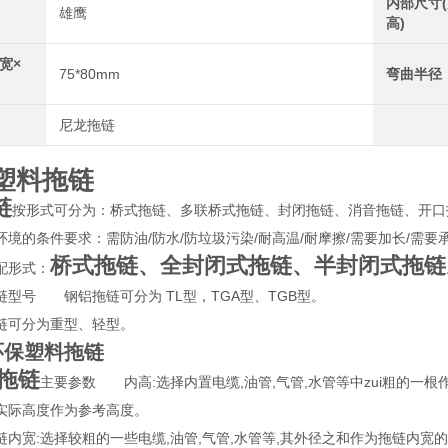
内部尺寸(
雄鹰
高)
宽×
75*80mm
弯曲半径
尼龙拖链
0塑料拖链
链
按形式可分为：桥式拖链、多联桥式拖链、封闭拖链、消音拖链、开口
的条件要求：需防油/防水/防垃圾污染/耐高温/耐摩擦/需要加长/需要承
桥式拖链、全封闭式拖链、半封闭式拖链
形式：
链型号 钢铝拖链可分为 TL型，TGA型、TGB型。
可分为重型、轻型。
环保塑料拖链
拖链
主要参数 内高:选择内置电缆,油管,气管,水管等中zui粗的一
实际高度作为参考高度。
宽:选择较粗的一些电缆,油管,气管,水管等,其外径之和作为拖链内宽的