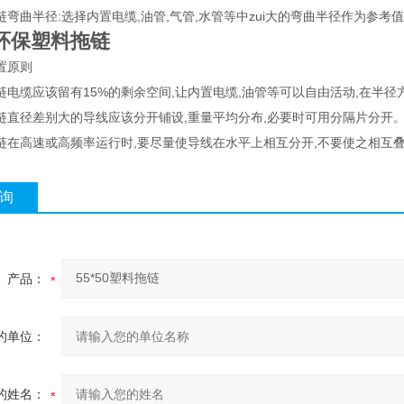
曲半径:选择内置电缆,油管,气管,水管等中zui大的弯曲半径作为参考值
环保塑料拖链
置原则
缆应该留有15%的剩余空间,让内置电缆,油管等可以自由活动,在半径
径差别大的导线应该分开铺设,重量平均分布,必要时可用分隔片分开
高速或高频率运行时,要尽量使导线在水平上相互分开,不要使之相互叠置
询
产品：
的单位：
的姓名：