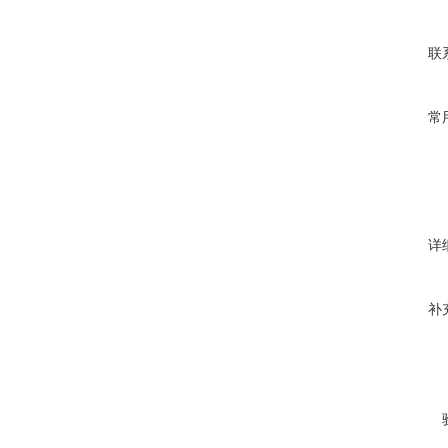
联
常
详
补