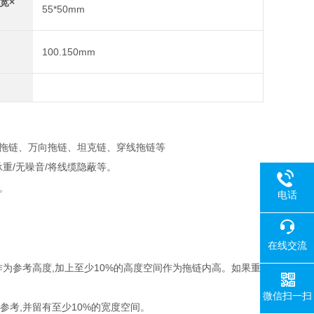
宽×
55*50mm
100.150mm
拖链、万向拖链、坦克链、穿线拖链等
重/无噪音/将线缆隐蔽等。
。
电话
在线交流
根作为参考高度,加上至少10%的高度空间作为拖链内高。如果重
微信扫一扫
参考,并留有至少10%的宽度空间。