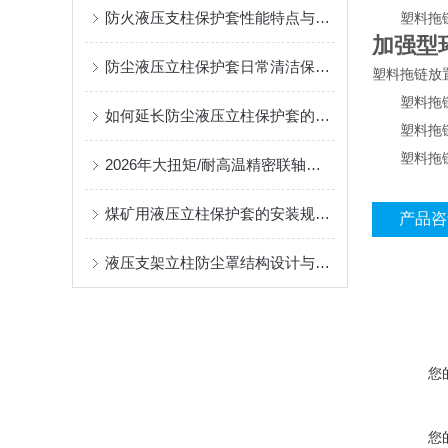
防火液压支柱保护套性能特点与阻燃防护应用
塑料拖链弯
加强型
防尘液压立柱保护套日常清洁保养与更换规范
塑料拖链放
塑料拖链电
如何延长防尘液压立柱保护套的使用寿命？
塑料拖链直
塑料拖链在
2026年大扭矩/耐高温精密联轴器定制找哪家？能实现精准定制的优质厂家盘点
煤矿用液压立柱保护套的安装规范与使用寿命提升方案
产品咨
液压支架立柱防尘罩结构设计与密封防护原理
您
您