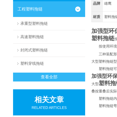
品牌
雄鹰
工程塑料拖链
材质
塑料拖
承重型塑料拖链
加强型环
高速塑料拖链
塑料拖链
按使用环境的条
封闭式塑料拖链
三种装配形
大型塑料拖链型
塑料穿线拖链
塑料拖链可分
加强型环
查看全部
塑料拖
大型
叠按重叠后实际
相关文章
塑料拖链内宽:
塑料拖链弯曲半
RELATED ARTICLES