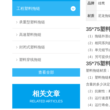
品牌
雄鹰
工程塑料拖链
材质
尼龙拖
承重型塑料拖链
35*75塑
高速塑料拖链
（1）拖链外形
（2）相同系列
封闭式塑料拖链
（3）单元链节
（4）另可提供
塑料穿线拖链
3
5*75塑
塑料拖链材质：
查看全部
（1）塑料拖链
含量的多少决定
（2）抗耐性：
相关文章
（3）运行速度
RELATED ARTICLES
（4）运行寿命