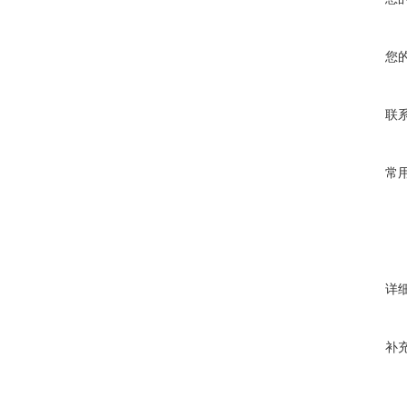
您
联
常
详
补