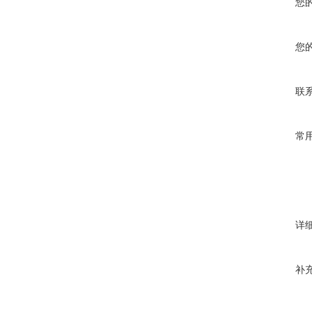
您
您
联
常
详
补