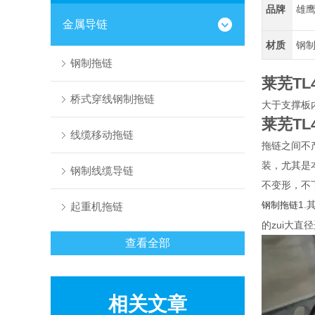
品牌
雄
金属导链
材质
钢
钢制拖链
莱芜T
桥式穿线钢制拖链
大于支撑板
莱芜T
线缆移动拖链
拖链之间不
装，尤其是
钢制线缆导链
不变形，不
1
钢制拖链
起重机拖链
的zui大直
查看全部
相关文章