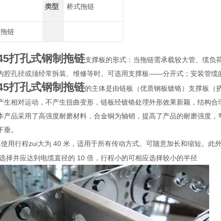
鹰
类型
桥式拖链
制拖链
L45打孔式钢制拖链
支撑板的形式：当拖链需承载较大管、缆负
内腔孔径或须经常拆装、维修等时。可选用支撑板——分开式；安装管缆
L45打孔式钢制拖链
的主体是由链板（优质钢板镀铬）支撑板（
产生相对运动，不产生扭曲变形，链板经镀铬处理外形效果新颖，结构合
本产品采用了高强度耐磨材料，合金铜为轴销，提高了产品的耐磨强度，
下垂。
.其使用行程zui大为 40 米，适用于所有传动方式。可随意加长和缩短
径选择并应达到电缆直径的 10 倍，行程小的可相应选择较小的半径