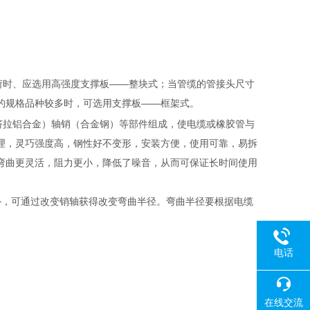
荷时、应选用高强度支撑板——整块式；当管缆的管接头尺寸
的规格品种较多时，可选用支撑板——框架式。
挤拉铝合金）轴销（合金钢）等部件组成，使电缆或橡胶管与
理，灵巧强度高，钢性好不变形，安装方便，使用可靠，易拆
弯曲更灵活，阻力更小，降低了噪音，从而可保证长时间使用
。此外，可通过改变销轴获得改变弯曲半径。弯曲半径要根据电缆
电话
在线交流