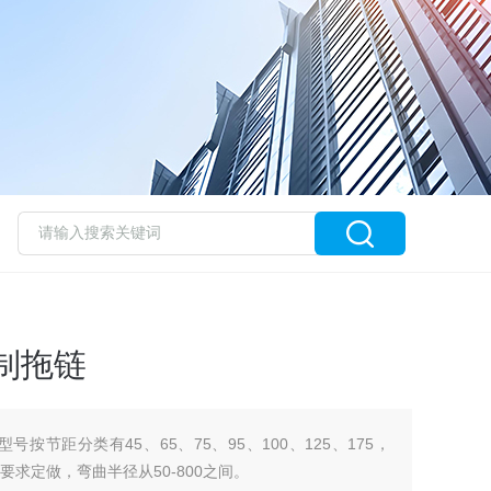
钢制拖链
号按节距分类有45、65、75、95、100、125、175，
户要求定做，弯曲半径从50-800之间。