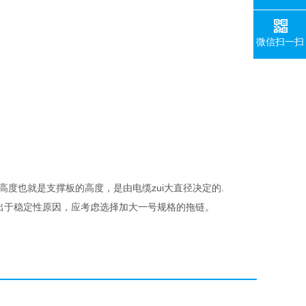
微信扫一扫
链板的高度也就是支撑板的高度，是由电缆zui大直径决定的.
m 时出于稳定性原因，应考虑选择加大一号规格的拖链。