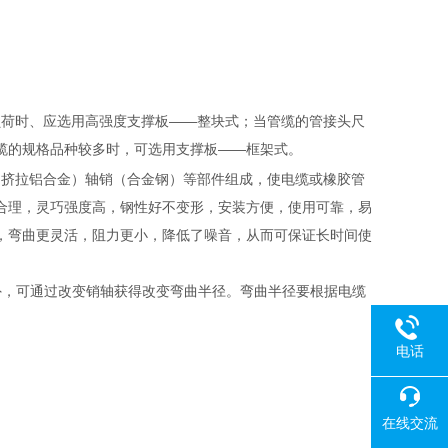
负荷时、应选用高强度支撑板——整块式；当管缆的管接头尺
缆的规格品种较多时，可选用支撑板——框架式。
（挤拉铝合金）轴销（合金钢）等部件组成，使电缆或橡胶管
合理，灵巧强度高，钢性好不变形，安装方便，使用可靠，易
，弯曲更灵活，阻力更小，降低了噪音，从而可保证长时间使
。此外，可通过改变销轴获得改变弯曲半径。弯曲半径要根据电缆
电话
在线交流