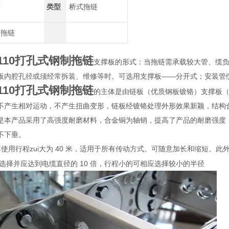
鹰
类型
桥式拖链
制拖链
110打孔式钢制拖链
支撑板的形式：当拖链需承载较大管、缆
板内腔孔径或须经常拆装、维修等时。可选用支撑板——分开式；安装管
110打孔式钢制拖链
的主体是由链板（优质钢板镀铬）支撑板
不产生相对运动，不产生扭曲变形，链板经镀铬处理外形效果新颖，结构
是本产品采用了高强度耐磨材料，合金铜为轴销，提高了产品的耐磨强度
不下垂。
.其使用行程zui大为 40 米，适用于所有传动方式。可随意加长和缩短
径选择并应达到电缆直径的 10 倍，行程小的可相应选择较小的半径