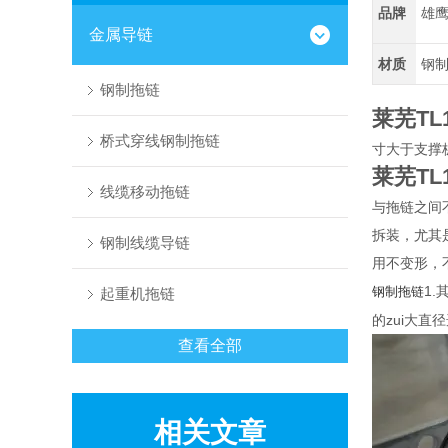
品牌
雄
金属导链
材质
钢
钢制拖链
莱芜TL
桥式穿线钢制拖链
寸大于支撑
莱芜TL
线缆移动拖链
与拖链之间
拆装，尤其
钢制线缆导链
用不变形，
1
钢制拖链
起重机拖链
的zui大直
查看全部
相关文章