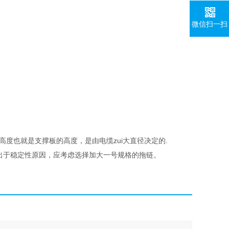
微信扫一扫
链板的高度也就是支撑板的高度，是由电缆zui大直径决定的.
m 时出于稳定性原因，应考虑选择加大一号规格的拖链。