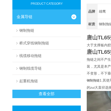
PRODUCT CATEGORY
品牌
雄鹰
金属导链
材质
钢制拖
钢制拖链
唐山TL6
桥式穿线钢制拖链
大于支撑板内腔
唐山TL6
线缆移动拖链
拖链之间不产生
装，尤其是本产
钢制线缆导链
不变形，不下垂
1.其
钢制拖链
起重机拖链
的zui大直径
查看全部