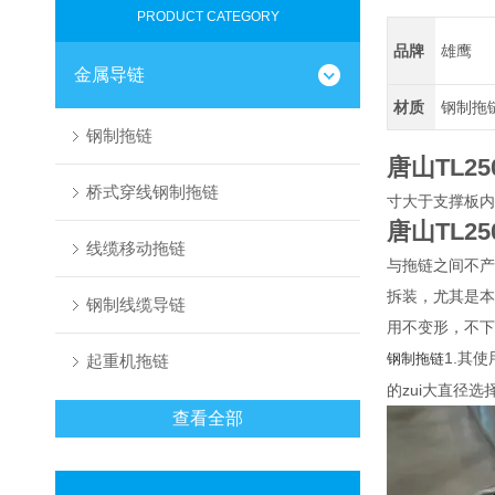
PRODUCT CATEGORY
品牌
雄鹰
金属导链
材质
钢制拖
钢制拖链
唐山TL2
桥式穿线钢制拖链
寸大于支撑板内
唐山TL2
线缆移动拖链
与拖链之间不产
拆装，尤其是本
钢制线缆导链
用不变形，不下
1.其
钢制拖链
起重机拖链
的zui大直径
查看全部