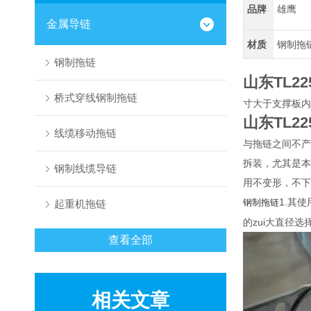
品牌
雄鹰
金属导链
材质
钢制拖
钢制拖链
山东TL2
桥式穿线钢制拖链
寸大于支撑板内
山东TL2
线缆移动拖链
与拖链之间不产
拆装，尤其是本
钢制线缆导链
用不变形，不下
1.其
钢制拖链
起重机拖链
的zui大直径
查看全部
相关文章