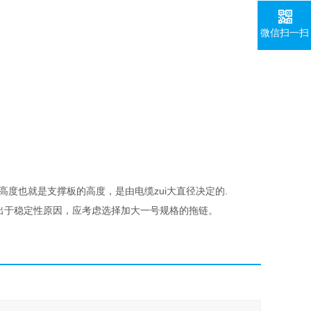
微信扫一扫
链板的高度也就是支撑板的高度，是由电缆zui大直径决定的.
m 时出于稳定性原因，应考虑选择加大一号规格的拖链。