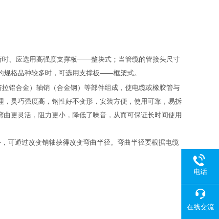
荷时、应选用高强度支撑板——整块式；当管缆的管接头尺寸
的规格品种较多时，可选用支撑板——框架式。
挤拉铝合金）轴销（合金钢）等部件组成，使电缆或橡胶管与
理，灵巧强度高，钢性好不变形，安装方便，使用可靠，易拆
弯曲更灵活，阻力更小，降低了噪音，从而可保证长时间使用
。此外，可通过改变销轴获得改变弯曲半径。弯曲半径要根据电缆
电话
在线交流