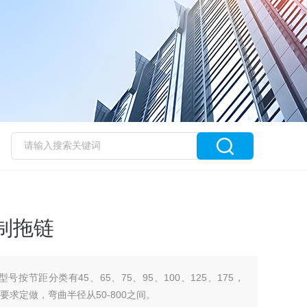
钢制拖链
号按节距分类有45、65、75、95、100、125、175，
户要求定做，弯曲半径从50-800之间。