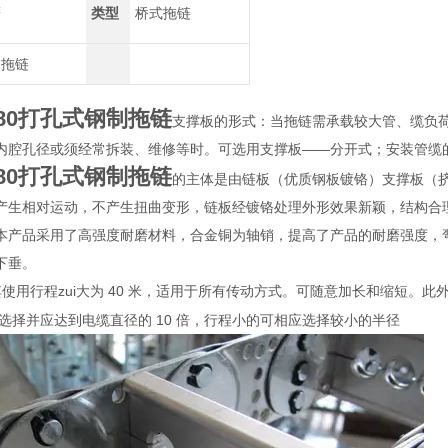
鹰
类型
桥式拖链
制拖链
L80打孔式钢制拖链
支撑板的形式：当拖链需承载较大管、缆负
内腔孔径或须经常拆装、维修等时。可选用支撑板——分开式；安装管缆
L80打孔式钢制拖链
的主体是由链板（优质钢板镀铬）支撑板（
产生相对运动，不产生扭曲变形，链板经镀铬处理外形效果新颖，结构合
本产品采用了高强度耐磨材料，合金铜为轴销，提高了产品的耐磨强度，
下垂。
.其使用行程zui大为 40 米，适用于所有传动方式。可随意加长和缩短
径选择并应达到电缆直径的 10 倍，行程小的可相应选择较小的半径