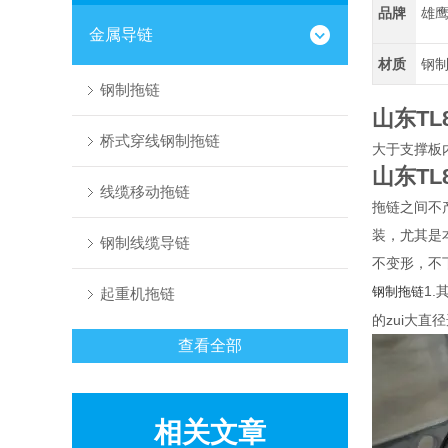
品牌
雄
金属导链
材质
钢
钢制拖链
山东T
桥式穿线钢制拖链
大于支撑板
山东T
线缆移动拖链
拖链之间不
装，尤其是
钢制线缆导链
不变形，不
1
钢制拖链
起重机拖链
的zui大直
查看全部
相关文章