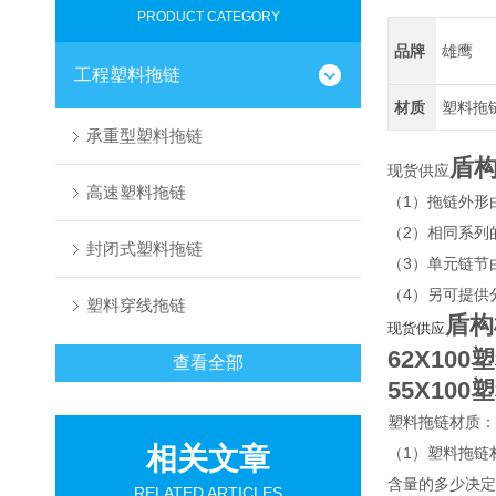
PRODUCT CATEGORY
品牌
雄鹰
工程塑料拖链
材质
塑料拖
承重型塑料拖链
盾
现货供应
高速塑料拖链
（1）拖链外形
（2）相同系列
封闭式塑料拖链
（3）单元链节
（4）另可提供
塑料穿线拖链
盾构
现货供应
62X10
查看全部
55X10
塑料拖链材质：
相关文章
（1）塑料拖链
含量的多少决定
RELATED ARTICLES