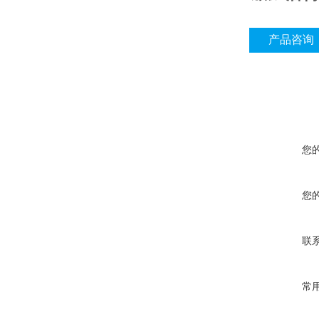
产品咨询
您
您
联
常