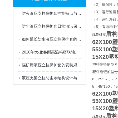
（2）抗耐性：
（3）运行速度
防火液压支柱保护套性能特点与阻燃防护应用
（4）运行寿命
防尘液压立柱保护套日常清洁保养与更换规范
（5）看结构不
盾构
现货供应
如何延长防尘液压立柱保护套的使用寿命？
62X10
55X10
2026年大扭矩/耐高温精密联轴器定制找哪家？能实现精准定制的优质厂家盘点
15X20
塑料拖链的型号
煤矿用液压立柱保护套的安装规范与使用寿命提升方案
塑料拖链的型号有7*7
液压支架立柱防尘罩结构设计与密封防护原理
8，25*57，25*
5，45*150，4
62X10
55X10
15X20
盾构
现货供应