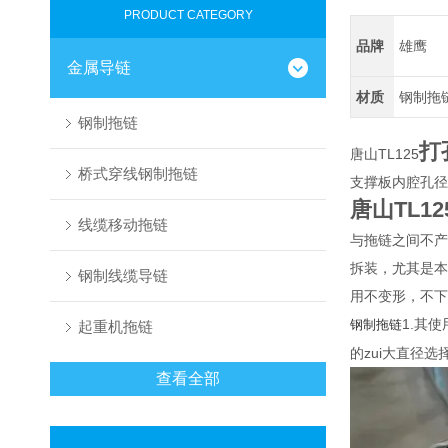
PRODUCT CATEGORY
品牌
雄鹰
金属导链
材质
钢制拖
钢制拖链
打
唐山TL125
桥式穿线钢制拖链
支撑板内腔孔径
唐山TL1
线缆移动拖链
与拖链之间不产
拆装，尤其是本
钢制线缆导链
用不变形，不下
1.其
钢制拖链
起重机拖链
的zui大直径
查看全部