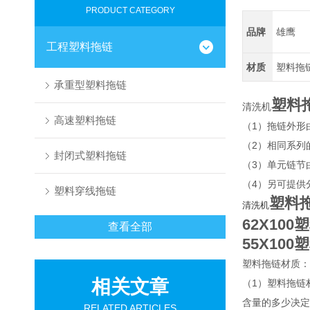
PRODUCT CATEGORY
品牌
雄鹰
工程塑料拖链
材质
塑料拖
承重型塑料拖链
塑料
清洗机
高速塑料拖链
（1）拖链外形
（2）相同系列
封闭式塑料拖链
（3）单元链节
（4）另可提供
塑料穿线拖链
塑料
清洗机
62X10
查看全部
55X10
塑料拖链材质：
相关文章
（1）塑料拖链
含量的多少决定
RELATED ARTICLES