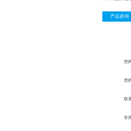
产品咨询
您
您
联
常