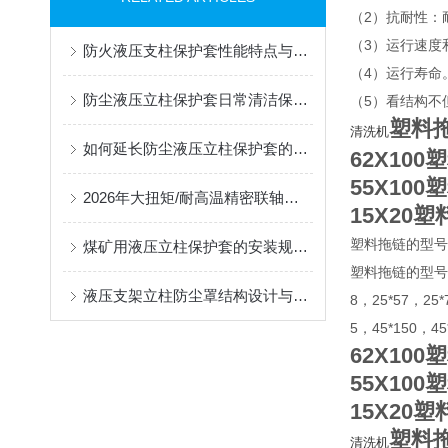
（2）抗耐性：
（3）运行速度
防火液压支柱保护套性能特点与阻燃防护应用
（4）运行寿命
防尘液压立柱保护套日常清洁保养与更换规范
（5）看结构不
塑料
清洗机
如何延长防尘液压立柱保护套的使用寿命？
62X10
55X10
2026年大扭矩/耐高温精密联轴器定制找哪家？能实现精准定制的优质厂家盘点
15X20
塑料拖链的型号
煤矿用液压立柱保护套的安装规范与使用寿命提升方案
塑料拖链的型号有7*7
液压支架立柱防尘罩结构设计与密封防护原理
8，25*57，25*
5，45*150，4
62X10
55X10
15X20
塑料
清洗机