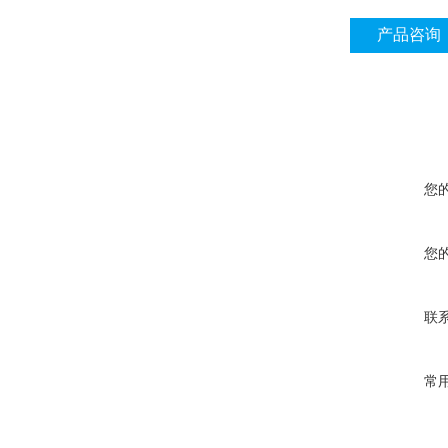
产品咨询
您
您
联
常