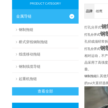
PRODUCT CATEGORY
品牌
雄鹰
金属导链
钢
打孔分开式
钢制拖链
钢
打孔分开式
孔径或须经常拆
桥式穿线钢制拖链
钢
打孔分开式
线缆移动拖链
相对运动，不产
品采用了高强度
钢制线缆导链
垂。
1.其
钢制拖链
起重机拖链
的zui大直径
查看全部