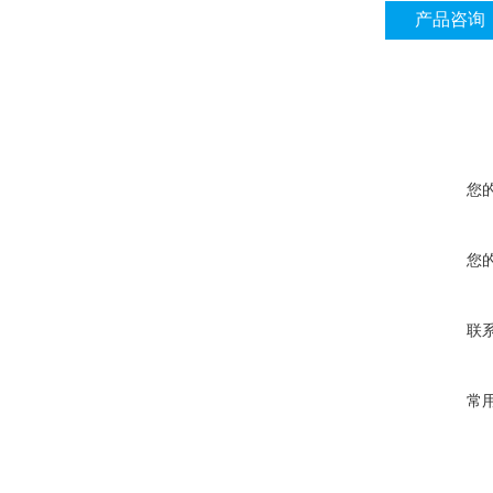
产品咨询
您
您
联
常