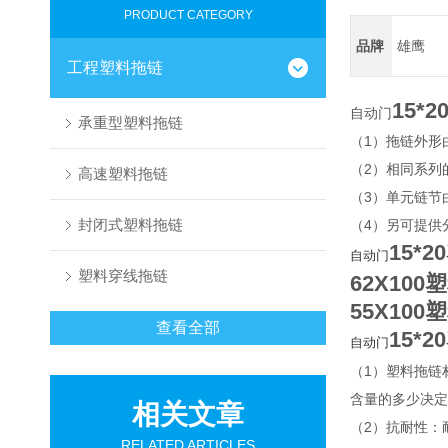
PRODUCT CATEGORY
品牌
雄鹰
工程塑料拖链
15*
自动门
承重型塑料拖链
（1）拖链外形
（2）相同系列
高速塑料拖链
（3）单元链节
封闭式塑料拖链
（4）另可提供
15*
自动门
塑料穿线拖链
62X10
55X10
查看全部
15*2
自动门
（1）塑料拖链
含量的多少决定
相关文章
（2）抗耐性：
RELATED ARTICLES