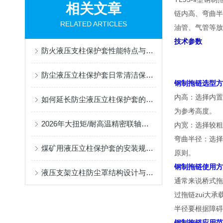
相关文章
链内高、弯曲半
RELATED ARTICLES
油管、气管等放
技术参数
防火液压支柱保护套性能特点与阻燃防护应用
防尘液压立柱保护套日常清洁保养与更换规范
钢制拖链选型方
内高：选择内置
如何延长防尘液压立柱保护套的使用寿命？
为参考高度。
2026年大扭矩/耐高温精密联轴器定制找哪家？能实现精准定制的优质厂家盘点
内宽：选择较粗
弯曲半径：选择
煤矿用液压立柱保护套的安装规范与使用寿命提升方案
原则。
钢制拖链使用方
液压支架立柱防尘罩结构设计与密封防护原理
通常来说桥式拖
过拖链zui大
半径要根据障碍
钢制拖链应用范