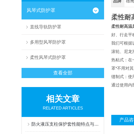
品牌
雄
风琴式防护罩
柔性耐
柔性耐高温
直线导轨防护罩
好、行走平
多用型风琴防护罩
我们可根据
滚轮、尼龙
柔性风琴式防护罩
热粘式：在
罩*不用对
查看全部
缝制式：使
通过使用内
相关文章
RELATED ARTICLES
产品咨
防火液压支柱保护套性能特点与阻燃防护应用