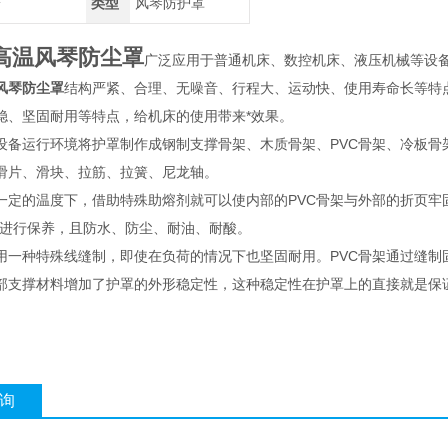
鹰
类型
风琴防护罩
高温风琴防尘罩
广泛应用于普通机床、数控机床、液压机械等设
风琴防尘罩
结构严紧、合理、无噪音、行程大、运动快、使用寿命长等特
稳、坚固耐用等特点，给机床的使用带来*效果。
设备运行环境将护罩制作成钢制支撑骨架、木质骨架、PVC骨架、冷板骨
滑片、滑块、拉筋、拉簧、尼龙轴。
一定的温度下，借助特殊助熔剂就可以使内部的PVC骨架与外部的折页牢
其进行保养，且防水、防尘、耐油、耐酸。
用一种特殊线缝制，即使在负荷的情况下也坚固耐用。PVC骨架通过缝制
部支撑材料增加了护罩的外形稳定性，这种稳定性在护罩上的直接就是保
询