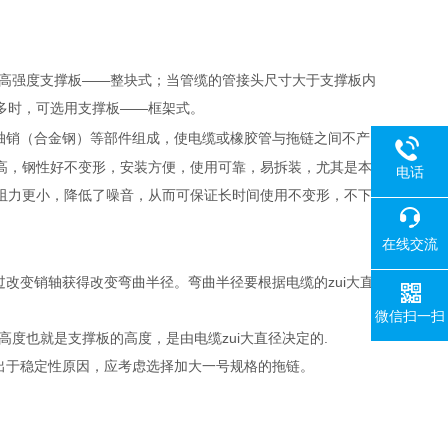
高强度支撑板——整块式；当管缆的管接头尺寸大于支撑板内
多时，可选用支撑板——框架式。
轴销（合金钢）等部件组成，使电缆或橡胶管与拖链之间不产
高，钢性好不变形，安装方便，使用可靠，易拆装，尤其是本
电话
阻力更小，降低了噪音，从而可保证长时间使用不变形，不下
在线交流
通过改变销轴获得改变弯曲半径。弯曲半径要根据电缆的zui大直
微信扫一扫
链板的高度也就是支撑板的高度，是由电缆zui大直径决定的.
m 时出于稳定性原因，应考虑选择加大一号规格的拖链。