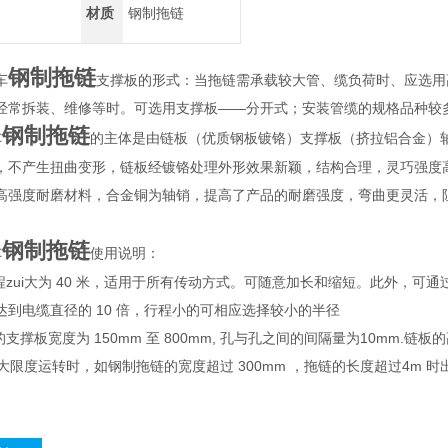
材质
钢制拖链
钢制拖链
车
支撑板的形式：当拖链需承载较大管、缆负荷时、应选用
经常拆装、维修等时。可选用支撑板——分开式；安装管缆的规格品种较
钢制拖链
的主体是由链板（优质钢板镀铬）支撑板（挤拉铝合金）
车
，不产生扭曲变形，链板经镀铬处理外形效果新颖，结构合理，灵巧强度
高强度耐磨材料，合金铜为轴销，提高了产品的耐磨强度，弯曲更灵活，
钢制拖链
使用说明：
车
程zui大为 40 米，适用于所有传动方式。可随意加长和缩短。此外，可
达到电缆直径的 10 倍，行程小的可相应选择较小的半径
的支撑板宽度为 150mm 至 800mm, 孔与孔之间的间隔量为10mm.
ui大限度运转时，如钢制拖链的宽度超过 300mm ，拖链的长度超过4