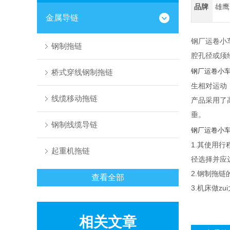
品牌
雄鹰
金属导链
钢厂运卷小
钢制拖链
腔孔径或须
钢厂运卷小
桥式穿线钢制拖链
生相对运动
线缆移动拖链
产品采用了
垂。
钢制线缆导链
钢厂运卷小
1.其使用行
起重机拖链
径选择并应
2.钢制拖链
查看全部
3.机床做z
相关文章